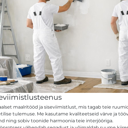
OÜ
seviimistlusteenus
set maalritööd ja siseviimistlust, mis tagab teie ruumid
tilise tulemuse. Me kasutame kvaliteetseid värve ja tööv
d ning sobiv toonide harmoonia teie interjööriga.
tööprotsess vähendab segadust ja võimaldab ruume kiire