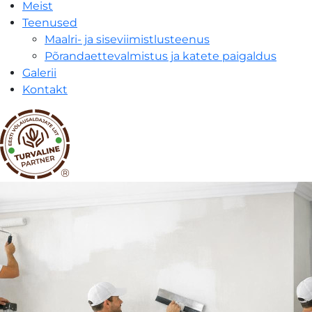
Meist
Teenused
Maalri- ja siseviimistlusteenus
Põrandaettevalmistus ja katete paigaldus
Galerii
Kontakt
®
Maalri-
ja
siseviimistlusteenus
|
RATO
PÕRANDAD