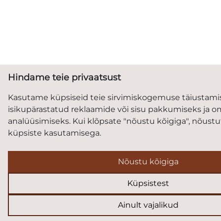
Hindame teie privaatsust
Kasutame küpsiseid teie sirvimiskogemuse täiustami
isikupärastatud reklaamide või sisu pakkumiseks ja om
analüüsimiseks. Kui klõpsate "nõustu kõigiga", nõust
küpsiste kasutamisega.
Nõustu kõigiga
Küpsistest
Ainult vajalikud