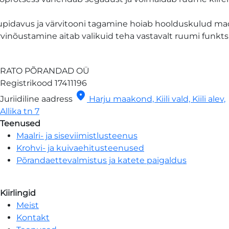
tupidavus ja värvitooni tagamine hoiab hoolduskulud ma
inõustamine aitab valikuid teha vastavalt ruumi funktsi
RATO PÕRANDAD OÜ
Registrikood
17411196
location_on
Juriidiline aadress
Harju maakond, Kiili vald, Kiili alev,
Allika tn 7
Teenused
Maalri- ja siseviimistlusteenus
Krohvi- ja kuivaehitusteenused
Põrandaettevalmistus ja katete paigaldus
Kiirlingid
Meist
Kontakt